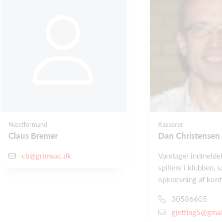
Næstformand
Kasserer
Claus Bremer
Dan Christensen
cb@grimsac.dk
Varetager indmeldel
spillere i klubben, 
opkrævning af kont
30586605
gjetting5@gma