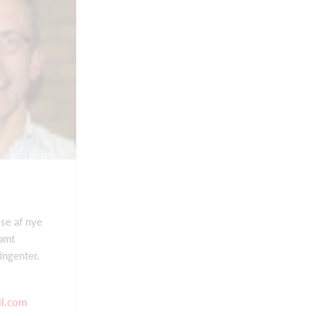
se af nye
samt
ingenter.
il.com